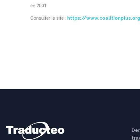
en 2001.
Consulter le site :
https://www.coalitionplus.or
Dem
tra