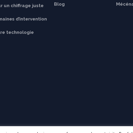
Blog
Mécén
r un chiffrage juste
aines d’intervention
re technologie
Avis de projet de fusion simplif