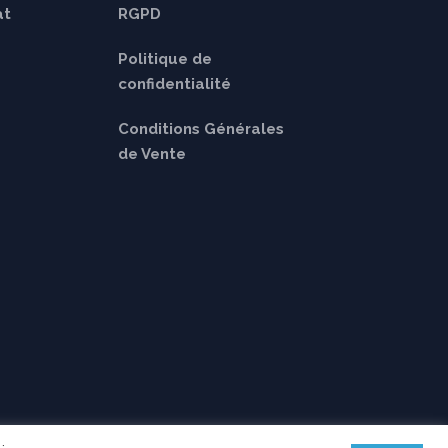
at
RGPD
Politique de
confidentialité
Conditions Générales
de Vente
iée TRADUCTEO / A4 TRADUCTION